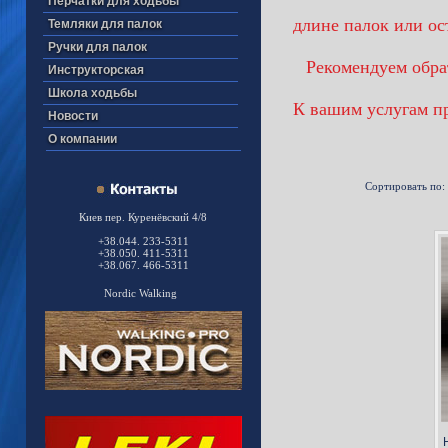
Перчатки для ходьбы
длине палок или ос
Темляки для палок
Ручки для палок
Рекомендуем обрат
Инструкторская
Школа ходьбы
К вашим услугам пр
Новости
О компании
Сортировать по:
Киев пер. Куренёвский 4/8
+38.044. 233-5311
+38.050. 411-5311
+38.067. 466-5311
Nordic Walking